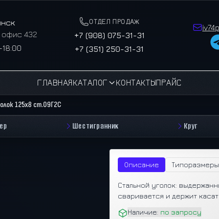
ОТДЕЛ ПРОДАЖ
инск
iv74
, офис 432
+7 (908) 075-31-31
–18:00
+7 (351) 250-31-31
ГЛАВНАЯ
КАТАЛОГ
КОНТАКТЫ
ПРАЙС
голок 125х8 ст.09Г2С
ер
Шестигранник
Круг
Описание
Типоразмеры
Стальной уголок: выдержанн
сваривается и держит касат
Наличие:
по запросу