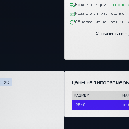
Можем отгрузить
в понед
Можно оплатить после от
Обновление цен от 06.08
Уточнить цен
Цены на типоразмеры
09Г2С
РАЗМЕР
МА
125×8
ст