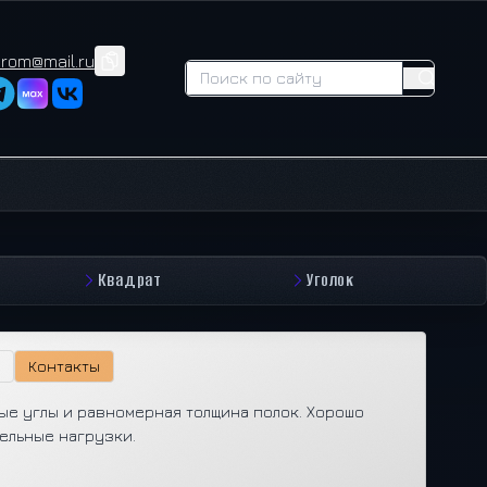
prom@mail.ru
Квадрат
Уголок
Контакты
ые углы и равномерная толщина полок. Хорошо
ельные нагрузки.