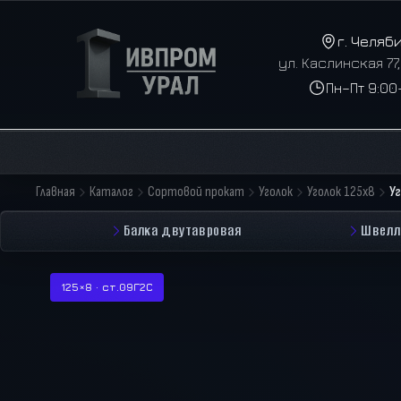
г. Челяб
ул. Каслинская 77
Пн–Пт 9:00
Главная
Каталог
Сортовой прокат
Уголок
Уголок 125x8
У
Балка двутавровая
Швелл
125×8 · ст.09Г2С