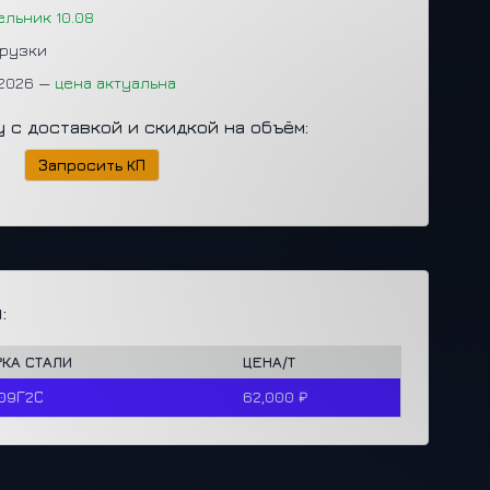
ельник 10.08
грузки
.2026 —
цена актуальна
у с доставкой и скидкой на объём:
Запросить КП
:
РКА СТАЛИ
ЦЕНА/Т
.09Г2С
62,000 ₽