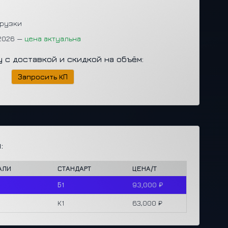
грузки
.2026 —
цена актуальна
у с доставкой и скидкой на объём:
Запросить КП
:
АЛИ
СТАНДАРТ
ЦЕНА/Т
Б1
93,000 ₽
К1
63,000 ₽