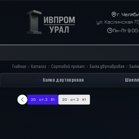
г. Челяб
ул. Каслинская 77
Пн–Пт 9:00
Главная
Каталог
Сортовой прокат
Балка двутавровая
Балк
Балка двутавровая
Швелл
20 · ст.3 · Б1
20 · ст.3 · К1