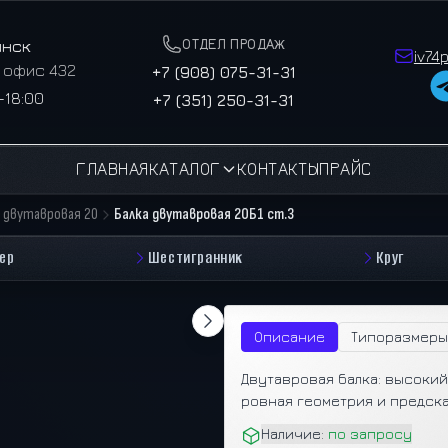
ОТДЕЛ ПРОДАЖ
инск
iv74
, офис 432
+7 (908) 075-31-31
–18:00
+7 (351) 250-31-31
ГЛАВНАЯ
КАТАЛОГ
КОНТАКТЫ
ПРАЙС
а двутавровая 20
Балка двутавровая 20Б1 ст.3
ер
Шестигранник
Круг
Описание
Типоразмеры
Двутавровая балка: высоки
ровная геометрия и предск
Наличие:
по запросу