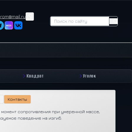
prom@mail.ru
Квадрат
Уголок
Контакты
й момент сопротивления при умеренной массе,
азуемое поведение на изгиб.