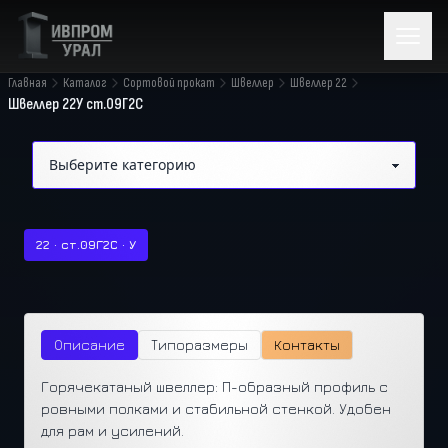
Главная
Каталог
Сортовой прокат
Швеллер
Швеллер 22
Швеллер 22У ст.09Г2С
22 · ст.09Г2С · У
Описание
Типоразмеры
Контакты
Горячекатаный швеллер: П-образный профиль с
ровными полками и стабильной стенкой. Удобен
для рам и усилений.