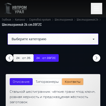
Главная
Каталог
Сортовой прокат
Шестигранник
Шестигранник 24
Шестигранник 24 ст.09Г2С
24 · ст.35
24 · ст.09Г2С
Описание
Типоразмеры
Контакты
Стальной шестигранник: чёткие грани «под ключ»,
ровная мерность и предсказуемая жёсткость
заготовок.