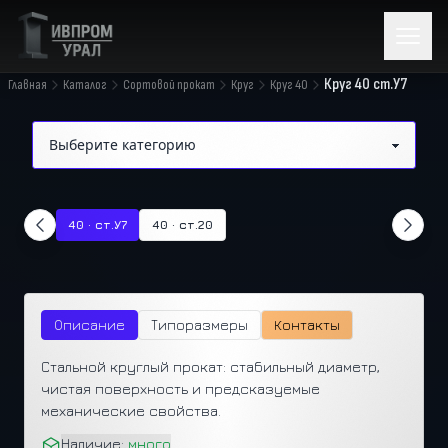
Круг 40 ст.У7
Главная
Каталог
Сортовой прокат
Круг
Круг 40
40 · ст.У7
40 · ст.20
Описание
Типоразмеры
Контакты
Стальной круглый прокат: стабильный диаметр,
чистая поверхность и предсказуемые
механические свойства.
Наличие:
много