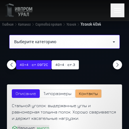
Уголок 40x4
Главная
Каталог
Сортовой прокат
Уголок
40×4 · ст.09Г2С
40×4 · ст.3
Описание
Типоразмеры
Контакты
Стальной уголок: выдержанные углы и
равномерная толщина полок. Хорошо сваривается
и держит касательные нагрузки.
Наличие:
много