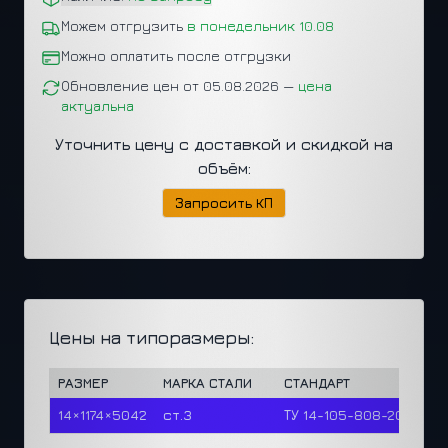
Можем отгрузить
в понедельник 10.08
Можно оплатить после отгрузки
Обновление цен от 05.08.2026 —
цена
актуальна
Уточнить цену с доставкой и скидкой на
объём:
Запросить КП
Цены на типоразмеры:
РАЗМЕР
МАРКА СТАЛИ
СТАНДАРТ
Ц
14×1174×5042
ст.3
ТУ 14-105-808-2023
0