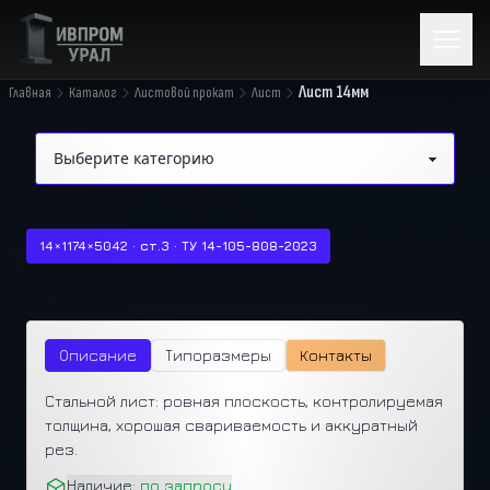
Лист 14мм
Главная
Каталог
Листовой прокат
Лист
14×1174×5042 · ст.3 · ТУ 14-105-808-2023
Описание
Типоразмеры
Контакты
Стальной лист: ровная плоскость, контролируемая
толщина, хорошая свариваемость и аккуратный
рез.
Наличие:
по запросу