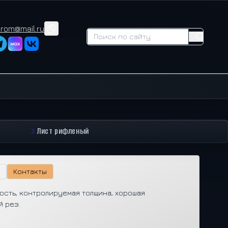
prom@mail.ru
Лист рифленый
Контакты
кость, контролируемая толщина, хорошая
й рез.