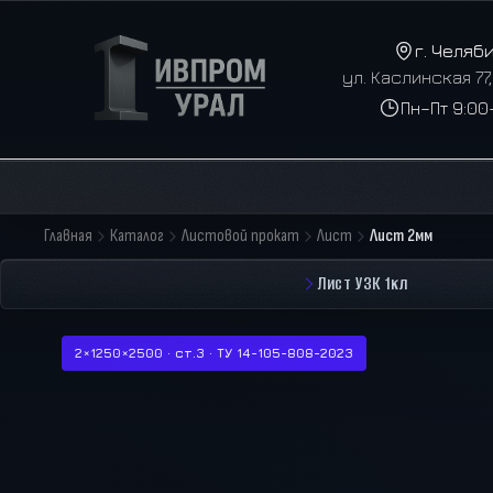
г. Челяб
ул. Каслинская 77
Пн–Пт 9:00
Главная
Каталог
Листовой прокат
Лист
Лист 2мм
Лист УЗК 1кл
2×1250×2500 · ст.3 · ТУ 14-105-808-2023