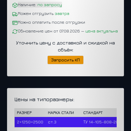
Наличие:
по запросу
Можем отгрузить
завтра
Можно оплатить после отгрузки
Обновление цен от 07.08.2026 —
цена актуальна
Уточнить цену с доставкой и скидкой на
объём:
Запросить КП
Цены на типоразмеры:
РАЗМЕР
МАРКА СТАЛИ
СТАНДАРТ
Ц
2×1250×2500
ст.3
ТУ 14-105-808-2023
0