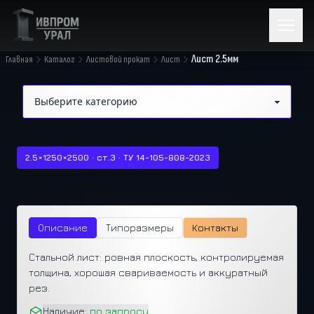
Лист 2.5мм
Главная
Каталог
Листовой прокат
Лист
2.5×1250×2500 · ст.3 · ТУ 14-105-808-2023
Описание
Типоразмеры
Контакты
Стальной лист: ровная плоскость, контролируемая
толщина, хорошая свариваемость и аккуратный
рез.
Наличие:
по запросу