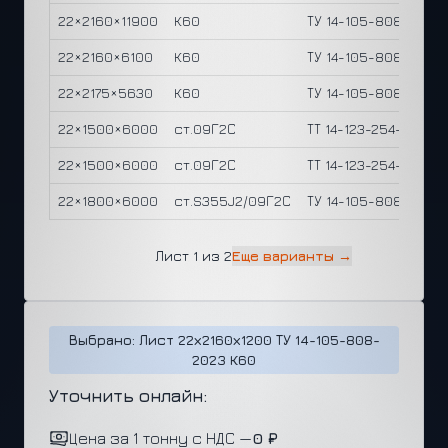
22×2160×11900
К60
ТУ 14-105-808-2023
22×2160×6100
К60
ТУ 14-105-808-2023
22×2175×5630
К60
ТУ 14-105-808-2023
22×1500×6000
ст.09Г2С
ТТ 14-123-254-2019
22×1500×6000
ст.09Г2С
ТТ 14-123-254-2019
22×1800×6000
ст.S355J2/09Г2С
ТУ 14-105-808-2023
Лист 1 из 2
Еще варианты →
Выбрано: Лист 22х2160х1200 ТУ 14-105-808-
2023 К60
Уточнить онлайн:
Цена за 1 тонну с НДС —
0 ₽