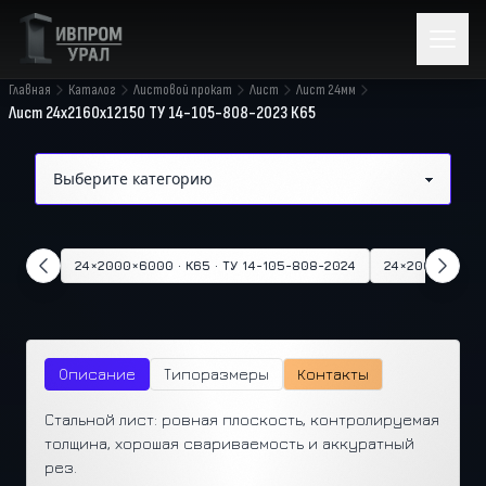
Главная
Каталог
Листовой прокат
Лист
Лист 24мм
Лист 24х2160х12150 ТУ 14-105-808-2023 К65
24×2000×6000 · К65 · ТУ 14-105-808-2024
24×2000×6000 ·
Описание
Типоразмеры
Контакты
Стальной лист: ровная плоскость, контролируемая
толщина, хорошая свариваемость и аккуратный
рез.