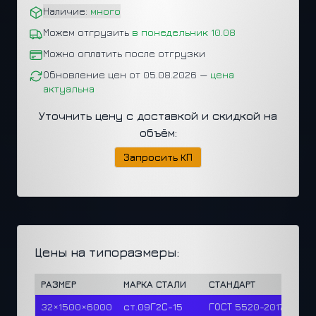
Наличие:
много
Можем отгрузить
в понедельник 10.08
Можно оплатить после отгрузки
Обновление цен от 05.08.2026 —
цена
актуальна
Уточнить цену с доставкой и скидкой на
объём:
Запросить КП
Цены на типоразмеры:
РАЗМЕР
МАРКА СТАЛИ
СТАНДАРТ
ЦЕН
32×1500×6000
ст.09Г2С-15
ГОСТ 5520-2017
94,5