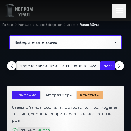
Лист 43мм
Главная
Каталог
Листовой прокат
Лист
43×2400×8530 · К60 · ТУ 14-105-808-2023
43×2400×9900 
Описание
Типоразмеры
Контакты
Стальной лист: ровная плоскость, контролируемая
толщина, хорошая свариваемость и аккуратный
рез.
Наличие:
много