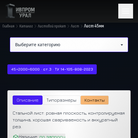
Лист 45мм
Главная
Каталог
Листовой прокат
Лист
45×2000×6000 · ст.3 · ТУ 14-105-808-2023
Описание
Типоразмеры
Контакты
Стальной лист: ровная плоскость, контролируемая
толщина, хорошая свариваемость и аккуратный
рез.
Наличие:
по запросу