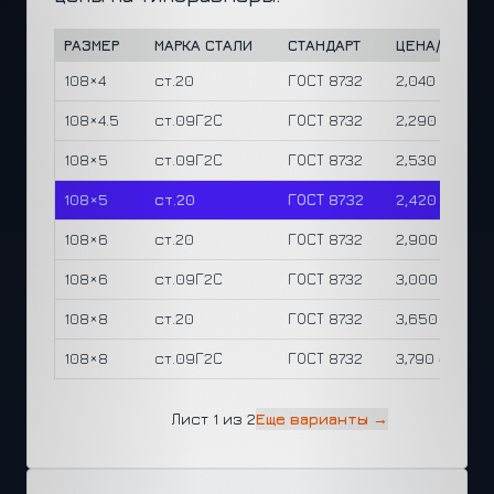
РАЗМЕР
МАРКА СТАЛИ
СТАНДАРТ
ЦЕНА/М
ЦЕ
108×4
ст.20
ГОСТ 8732
2,040 ₽
145
108×4.5
ст.09Г2С
ГОСТ 8732
2,290 ₽
145
108×5
ст.09Г2С
ГОСТ 8732
2,530 ₽
145
108×5
ст.20
ГОСТ 8732
2,420 ₽
139
108×6
ст.20
ГОСТ 8732
2,900 ₽
140
108×6
ст.09Г2С
ГОСТ 8732
3,000 ₽
145
108×8
ст.20
ГОСТ 8732
3,650 ₽
135
108×8
ст.09Г2С
ГОСТ 8732
3,790 ₽
140
Лист 1 из 2
Еще варианты →