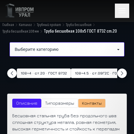
Главная
Каталог
Трубный прокат
Труба бесшовная
Труба бесшовная 108x5 ГОСТ 8732 ст.20
Труба бесшовная 108 мм
108×4 · ст.20 · ГОСТ 8732
108×4.5 · ст.09Г2С · ГОСТ 8732
Описание
Типоразмеры
Контакты
Бесшовная стальная труба без продольного шва:
сплошная структура металла, ровная геометрия,
высокая герметичность и стойкость к перепадам