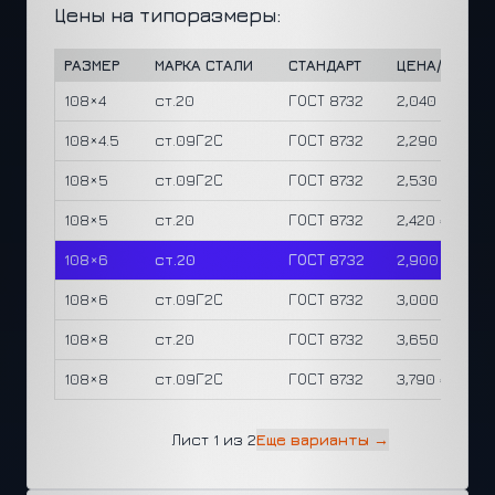
Цены на типоразмеры:
РАЗМЕР
МАРКА СТАЛИ
СТАНДАРТ
ЦЕНА/М
ЦЕ
108×4
ст.20
ГОСТ 8732
2,040 ₽
145
108×4.5
ст.09Г2С
ГОСТ 8732
2,290 ₽
145
108×5
ст.09Г2С
ГОСТ 8732
2,530 ₽
145
108×5
ст.20
ГОСТ 8732
2,420 ₽
139
108×6
ст.20
ГОСТ 8732
2,900 ₽
140
108×6
ст.09Г2С
ГОСТ 8732
3,000 ₽
145
108×8
ст.20
ГОСТ 8732
3,650 ₽
135
108×8
ст.09Г2С
ГОСТ 8732
3,790 ₽
140
Лист 1 из 2
Еще варианты →