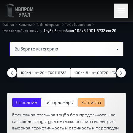
Главная
Каталог
Трубный прокат
Труба бесшовная
Труба бесшовная 108х6 ГОСТ 8732 ст.20
Труба бесшовная 108 мм
108×4 · ст.20 · ГОСТ 8732
108×4.5 · ст.09Г2С · ГОСТ 8732
Описание
Типоразмеры
Контакты
Бесшовная стальная труба без продольного шва:
сплошная структура металла, ровная геометрия,
высокая герметичность и стойкость к перепадам