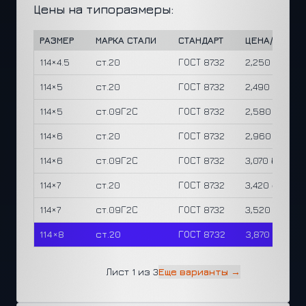
Цены на типоразмеры:
РАЗМЕР
МАРКА СТАЛИ
СТАНДАРТ
ЦЕНА/М
ЦЕ
114×4.5
ст.20
ГОСТ 8732
2,250 ₽
135
114×5
ст.20
ГОСТ 8732
2,490 ₽
135
114×5
ст.09Г2С
ГОСТ 8732
2,580 ₽
140
114×6
ст.20
ГОСТ 8732
2,960 ₽
135
114×6
ст.09Г2С
ГОСТ 8732
3,070 ₽
140
114×7
ст.20
ГОСТ 8732
3,420 ₽
135
114×7
ст.09Г2С
ГОСТ 8732
3,520 ₽
139
114×8
ст.20
ГОСТ 8732
3,870 ₽
135
Лист 1 из 3
Еще варианты →