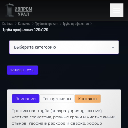
Главная
Каталог
Трубный прокат
Труба профильная
Труба профильная 120x120
120×120 · ст.3
Описание
Типоразмеры
Контакты
Профильная труба (квадрат/прямоугольник):
жёсткая геометрия, ровные грани и чистые линии
стыков. Удобна в раскрое и сварке, хорошо