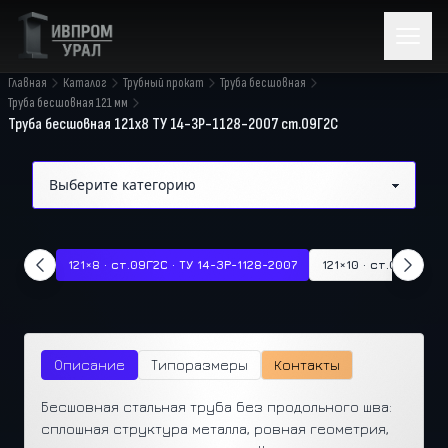
Главная
Каталог
Трубный прокат
Труба бесшовная
Труба бесшовная 121 мм
Труба бесшовная 121x8 ТУ 14-3Р-1128-2007 ст.09Г2С
121×8 · ст.09Г2С · ТУ 14-3Р-1128-2007
121×10 · ст.09Г2С · 
Описание
Типоразмеры
Контакты
Бесшовная стальная труба без продольного шва:
сплошная структура металла, ровная геометрия,