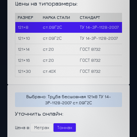
Цены на типоразмеры:
РАЗМЕР
МАРКА СТАЛИ
СТАНДАРТ
ЦЕНА/
121×8
ст.09Г2С
ТУ 14-3Р-1128-2007
4,280 
121×10
ст.09Г2С
ТУ 14-3Р-1128-2007
5,260 
121×14
ст.20
ГОСТ 8732
7,290 
121×16
ст.20
ГОСТ 8732
8,240 
121×30
ст.40Х
ГОСТ 8732
16,610
Выбрано: Труба бесшовная 121x8 ТУ 14-
3Р-1128-2007 ст.09Г2С
Уточнить онлайн:
Цена в:
Метрах
Тоннах