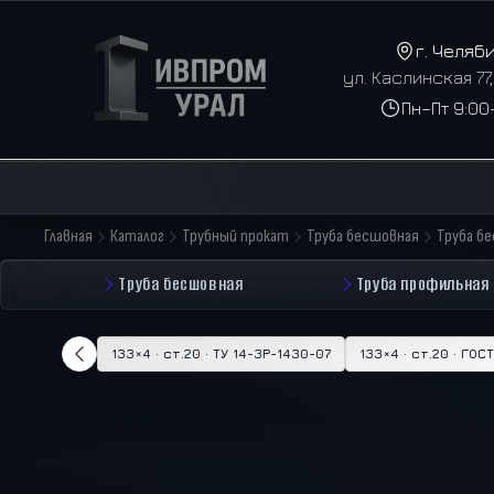
г. Челяб
ул. Каслинская 77
Пн–Пт 9:00
Главная
Каталог
Трубный прокат
Труба бесшовная
Труба б
Труба бесшовная
Труба профильная
133×4 · ст.20 · ТУ 14-3Р-1430-07
133×4 · ст.20 · ГОС