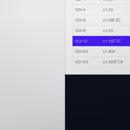
133×4
ст.20
133×6
ст.09Г2С
133×6
ст.20
133×12
ст.09Г2С
133×20
ст.40Х
133×20
ст.30ХГСА