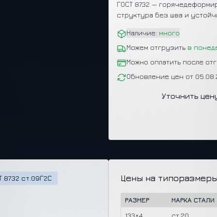
ГОСТ 8732 — горячедеформир
структура без шва и устойч
Наличие:
много
Можем отгрузить
в понед
Можно оплатить после от
Обновление цен от 05.08
Уточнить цен
Цены на типоразмеры
Т 8732 ст.09Г2С
РАЗМЕР
МАРКА СТАЛИ
133×4
ст.20