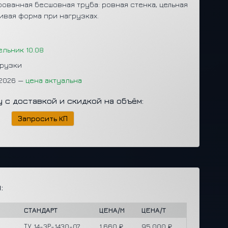
ованная бесшовная труба: ровная стенка, цельная
ивая форма при нагрузках.
ельник 10.08
грузки
.2026 —
цена актуальна
у с доставкой и скидкой на объём:
Запросить КП
:
СТАНДАРТ
ЦЕНА/М
ЦЕНА/Т
ТУ 14-3Р-1430-07
1,660 ₽
95,000 ₽