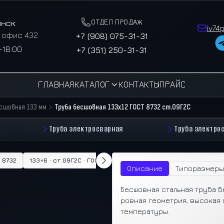
ОТДЕЛ ПРОДАЖ
инск
iv74
, офис 432
+7 (908) 075-31-31
–18:00
+7 (351) 250-31-31
ГЛАВНАЯ
КАТАЛОГ
КОНТАКТЫ
ПРАЙС
есшовная 133 мм
Труба бесшовная 133x12 ГОСТ 8732 ст.09Г2С
Труба электросварная
Труба электро
Т 8732
133×6 · ст.09Г2С · ГОСТ 8732
133×6 · ст.20 · ГОСТ 8732
Описание
Типоразмеры
Бесшовная стальная труба б
ровная геометрия, высокая 
температуры.