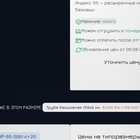
Индекс 55 — расширенные и
базовых.
Наличие:
много
Можем отгрузить
в понед
Можно оплатить после от
Обновление цен от 06.08
Уточнить цен
ЖЕ В ЭТОМ РАЗМЕРЕ:
Труба бесшовная
159x9 мм
6,340 ₽/м
|
139,000 
Цены на типоразмеры
3Р-55-2001 ст.20