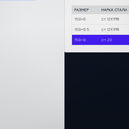
РАЗМЕР
МАРКА СТАЛИ
159×6
ст.12Х1МФ
159×6.5
ст.12Х1МФ
159×9
ст.20