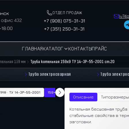
ОТДЕЛ ПРОДАЖ
инск
iv74
, офис 432
+7 (908) 075-31-31
–18:00
+7 (351) 250-31-31
ГЛАВНАЯ
КАТАЛОГ
КОНТАКТЫ
ПРАЙС
тельная 159 мм
Труба котельная 159х9 ТУ 14-3Р-55-2001 ст.20
Труба электросварная
Труба электро
Х1МФ · ТУ 14-3Р-55-2001
159×9 · ст.20 · ТУ 14-3Р-55-2001
Описание
Типоразмеры
Котельная бесшовная труба:
стабильные свойства в тер
заготовки.