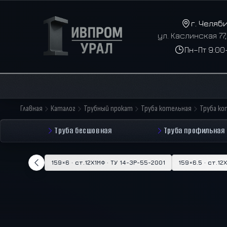
г. Челяб
ул. Каслинская 77
Пн–Пт 9:00
Главная
Каталог
Трубный прокат
Труба котельная
Труба ко
Труба бесшовная
Труба профильная
159×6 · ст.12Х1МФ · ТУ 14-3Р-55-2001
159×6.5 · ст.12