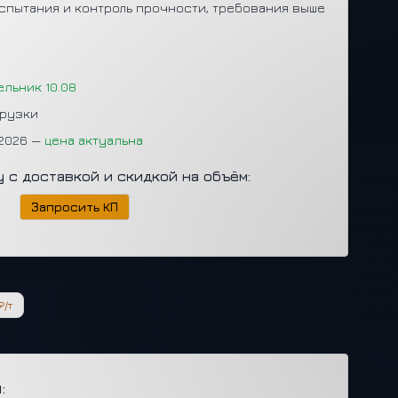
спытания и контроль прочности, требования выше
ельник 10.08
грузки
.2026 —
цена актуальна
у с доставкой и скидкой на объём:
Запросить КП
₽/т
: