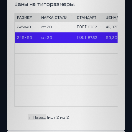
Цены на типоразмеры:
РАЗМЕР
МАРКА СТАЛИ
СТАНДАРТ
ЦЕНА/М
Ц
245×40
ст.20
ГОСТ 8732
49,870 ₽
1
245×50
ст.20
ГОСТ 8732
59,300 ₽
1
← Назад
Лист 2 из 2