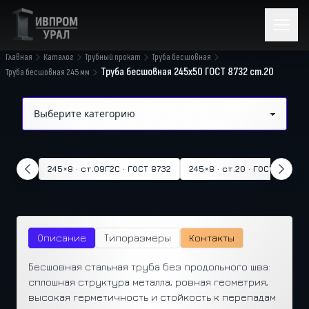
Главная
Каталог
Трубный прокат
Труба бесшовная
Труба бесшовная 245x50 ГОСТ 8732 ст.20
Труба бесшовная 245 мм
245×8 · ст.09Г2С · ГОСТ 8732
245×8 · ст.20 · ГОСТ 8732
Описание
Типоразмеры
Контакты
Бесшовная стальная труба без продольного шва:
сплошная структура металла, ровная геометрия,
высокая герметичность и стойкость к перепадам