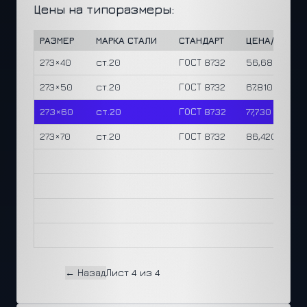
Цены на типоразмеры:
РАЗМЕР
МАРКА СТАЛИ
СТАНДАРТ
ЦЕНА/М
Ц
273×40
ст.20
ГОСТ 8732
56,680 ₽
1
273×50
ст.20
ГОСТ 8732
67,810 ₽
1
273×60
ст.20
ГОСТ 8732
77,730 ₽
1
273×70
ст.20
ГОСТ 8732
86,420 ₽
1
← Назад
Лист 4 из 4