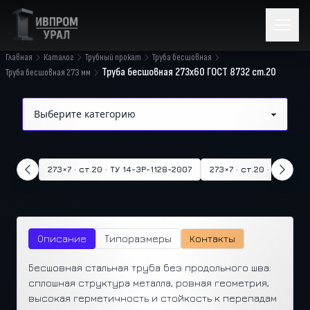
Главная
Каталог
Трубный прокат
Труба бесшовная
Труба бесшовная 273x60 ГОСТ 8732 ст.20
Труба бесшовная 273 мм
273×7 · ст.20 · ТУ 14-3Р-1128-2007
273×7 · ст.20 · ТУ 14-3
Описание
Типоразмеры
Контакты
Бесшовная стальная труба без продольного шва:
сплошная структура металла, ровная геометрия,
высокая герметичность и стойкость к перепадам