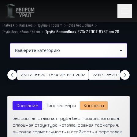
Главная
Каталог
Трубный прокат
Труба бесшовная
Труба бесшовная 273х7 ГОСТ 8732 ст.20
Труба бесшовная 273 мм
273×7 · ст.20 · ТУ 14-3Р-1128-2007
273×7 · ст.20 · ТУ 14-3
Описание
Типоразмеры
Контакты
Бесшовная стальная труба без продольного шва:
сплошная структура металла, ровная геометрия,
высокая герметичность и стойкость к перепадам