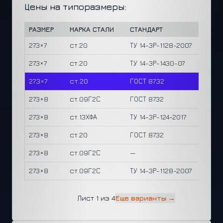
Цены на типоразмеры:
РАЗМЕР
МАРКА СТАЛИ
СТАНДАРТ
ЦЕНА/
273×7
ст.20
ТУ 14-3Р-1128-2007
7,240 ₽
273×7
ст.20
ТУ 14-3Р-1430-07
7,240 ₽
273×7
ст.20
ГОСТ 8732
8,500 
273×8
ст.09Г2С
ГОСТ 8732
9,670 
273×8
ст.13ХФА
ТУ 14-3Р-124-2017
10,030
273×8
ст.20
ГОСТ 8732
9,600 
273×8
ст.09Г2С
—
8,890 
273×8
ст.09Г2С
ТУ 14-3Р-1128-2007
9,530 
Лист 1 из 4
Еще варианты →