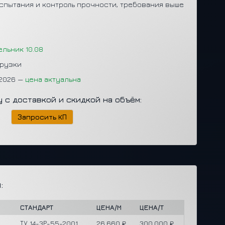
спытания и контроль прочности, требования выше
ельник 10.08
грузки
.2026 —
цена актуальна
у с доставкой и скидкой на объём:
Запросить КП
:
СТАНДАРТ
ЦЕНА/М
ЦЕНА/Т
ТУ 14-3Р-55-2001
26,660 ₽
300,000 ₽