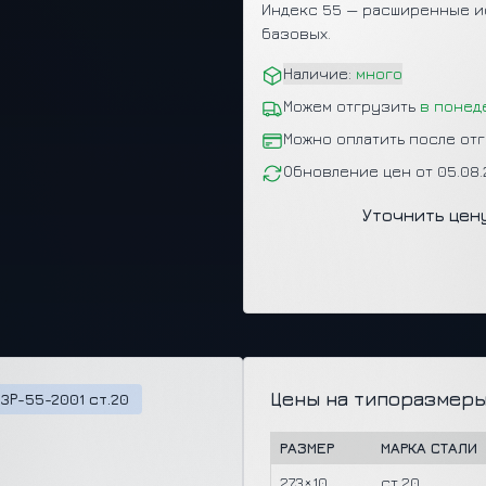
Индекс 55 — расширенные и
базовых.
Наличие:
много
Можем отгрузить
в понед
Можно оплатить после от
Обновление цен от 05.08
Уточнить цен
Цены на типоразмеры
3Р-55-2001 ст.20
РАЗМЕР
МАРКА СТАЛИ
273×10
ст.20