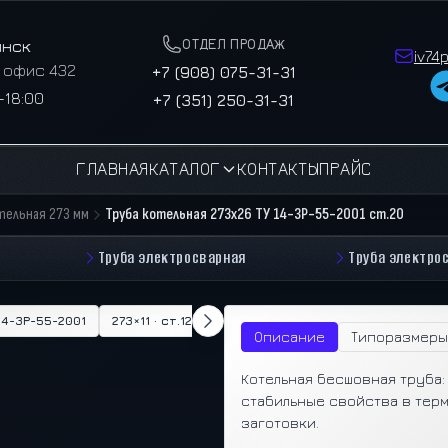
ОТДЕЛ ПРОДАЖ
инск
iv74
, офис 432
+7 (908) 075-31-31
–18:00
+7 (351) 250-31-31
ГЛАВНАЯ
КАТАЛОГ
КОНТАКТЫ
ПРАЙС
тельная 273 мм
Труба котельная 273х26 ТУ 14-3Р-55-2001 ст.20
Труба электросварная
Труба электро
У 14-3Р-55-2001
273×11 · ст.12Х1МФ · ТУ 14-3Р-55-2001
273×18 · ст.1
Описание
Типоразмеры
Котельная бесшовная труба:
стабильные свойства в тер
заготовки.