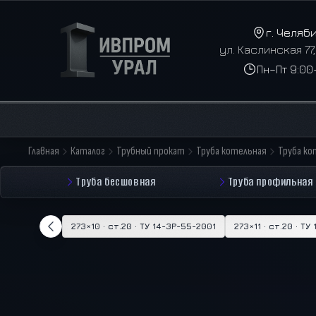
г. Челяб
ул. Каслинская 77
Пн–Пт 9:00
Главная
Каталог
Трубный прокат
Труба котельная
Труба ко
Труба бесшовная
Труба профильная
273×10 · ст.20 · ТУ 14-3Р-55-2001
273×11 · ст.20 · Т