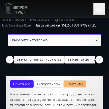
Главная
Каталог
Трубный прокат
Труба бесшовная
Труба бесшовная 351x50 ГОСТ 8732 ст.20
Труба бесшовная 351 мм
351×10 · ст.09Г2С · ГОСТ 8732
351×25 · ст.20 · ГОСТ 8732
Описание
Типоразмеры
Контакты
Бесшовная стальная труба без продольного шва:
сплошная структура металла, ровная геометрия,
высокая герметичность и стойкость к перепадам