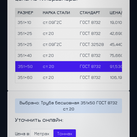
РАЗМЕР
МАРКА СТАЛИ
СТАНДАРТ
ЦЕНА/М
Ц
351×10
ст.09Г2С
ГОСТ 8732
19,010 ₽
1
351×25
ст.20
ГОСТ 8732
42,690 ₽
1
351×25
ст.09Г2С
ГОСТ 32528
45,440 ₽
1
351×40
ст.20
ГОСТ 8732
75,660 ₽
1
351×50
ст.20
ГОСТ 8732
91,530 ₽
1
351×60
ст.20
ГОСТ 8732
106,190 ₽
1
Выбрано: Труба бесшовная 351x50 ГОСТ 8732
ст.20
Уточнить онлайн:
Цена в:
Метрах
Тоннах