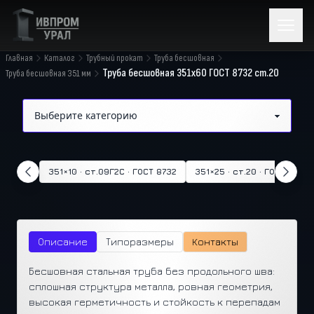
Главная
Каталог
Трубный прокат
Труба бесшовная
Труба бесшовная 351x60 ГОСТ 8732 ст.20
Труба бесшовная 351 мм
351×10 · ст.09Г2С · ГОСТ 8732
351×25 · ст.20 · ГОСТ 8732
Описание
Типоразмеры
Контакты
Бесшовная стальная труба без продольного шва:
сплошная структура металла, ровная геометрия,
высокая герметичность и стойкость к перепадам