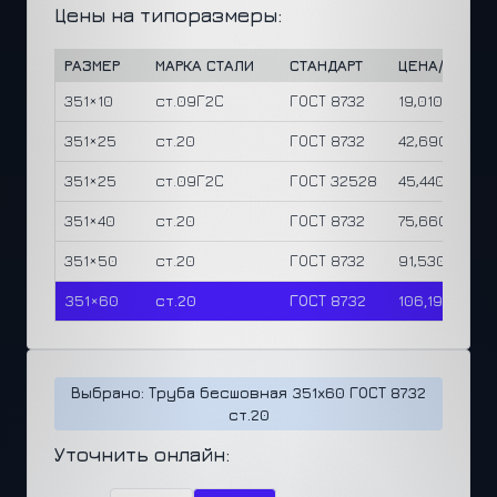
Цены на типоразмеры:
РАЗМЕР
МАРКА СТАЛИ
СТАНДАРТ
ЦЕНА/М
Ц
351×10
ст.09Г2С
ГОСТ 8732
19,010 ₽
1
351×25
ст.20
ГОСТ 8732
42,690 ₽
1
351×25
ст.09Г2С
ГОСТ 32528
45,440 ₽
1
351×40
ст.20
ГОСТ 8732
75,660 ₽
1
351×50
ст.20
ГОСТ 8732
91,530 ₽
1
351×60
ст.20
ГОСТ 8732
106,190 ₽
1
Выбрано: Труба бесшовная 351x60 ГОСТ 8732
ст.20
Уточнить онлайн: