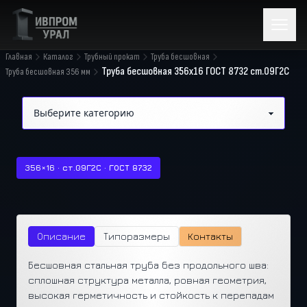
Главная
Каталог
Трубный прокат
Труба бесшовная
Труба бесшовная 356х16 ГОСТ 8732 ст.09Г2С
Труба бесшовная 356 мм
356×16 · ст.09Г2С · ГОСТ 8732
Описание
Типоразмеры
Контакты
Бесшовная стальная труба без продольного шва:
сплошная структура металла, ровная геометрия,
высокая герметичность и стойкость к перепадам