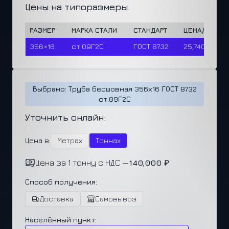
Цены на типоразмеры:
РАЗМЕР
МАРКА СТАЛИ
СТАНДАРТ
ЦЕНА/М
ЦЕ
356×16
ст.09Г2С
ГОСТ 8732
25,740 ₽
14
Выбрано: Труба бесшовная 356х16 ГОСТ 8732
ст.09Г2С
Уточнить онлайн:
Цена в:
Метрах
Тоннах
Цена за 1 тонну с НДС —
140,000 ₽
Способ получения:
Доставка
Самовывоз
Населённый пункт: