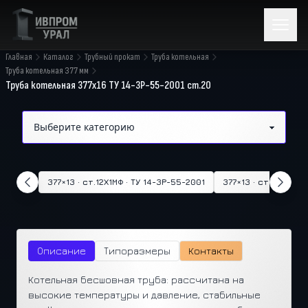
Главная
Каталог
Трубный прокат
Труба котельная
Труба котельная 377 мм
Труба котельная 377х16 ТУ 14-3Р-55-2001 ст.20
377×13 · ст.12Х1МФ · ТУ 14-3Р-55-2001
377×13 · ст.20 · ТУ 
Описание
Типоразмеры
Контакты
Котельная бесшовная труба: рассчитана на
высокие температуры и давление, стабильные