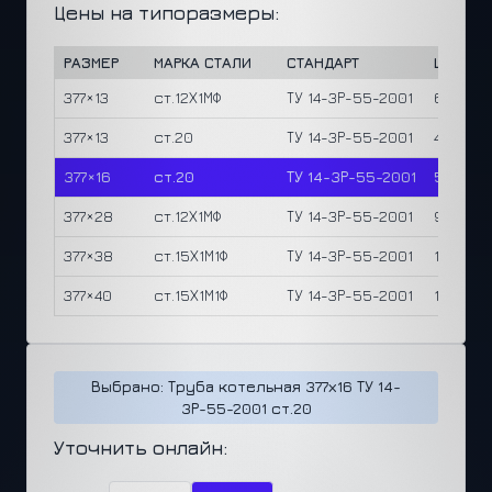
Цены на типоразмеры:
РАЗМЕР
МАРКА СТАЛИ
СТАНДАРТ
ЦЕНА/М
377×13
ст.12Х1МФ
ТУ 14-3Р-55-2001
63,960 
377×13
ст.20
ТУ 14-3Р-55-2001
44,770 ₽
377×16
ст.20
ТУ 14-3Р-55-2001
50,740 
377×28
ст.12Х1МФ
ТУ 14-3Р-55-2001
95,750 
377×38
ст.15Х1М1Ф
ТУ 14-3Р-55-2001
156,690
377×40
ст.15Х1М1Ф
ТУ 14-3Р-55-2001
163,960
Выбрано: Труба котельная 377х16 ТУ 14-
3Р-55-2001 ст.20
Уточнить онлайн: