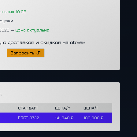
ельник 10.08
грузки
.2026 —
цена актуальна
у с доставкой и скидкой на объём:
Запросить КП
:
СТАНДАРТ
ЦЕНА/М
ЦЕНА/Т
ГОСТ 8732
141,340 ₽
180,000 ₽