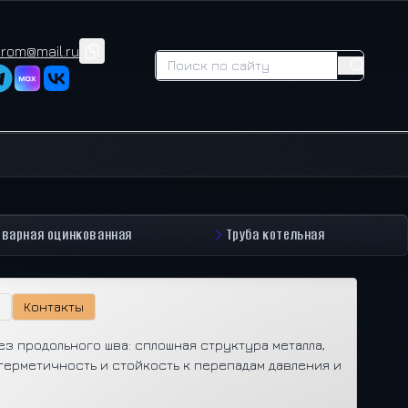
prom@mail.ru
сварная оцинкованная
Труба котельная
Контакты
ез продольного шва: сплошная структура металла,
герметичность и стойкость к перепадам давления и