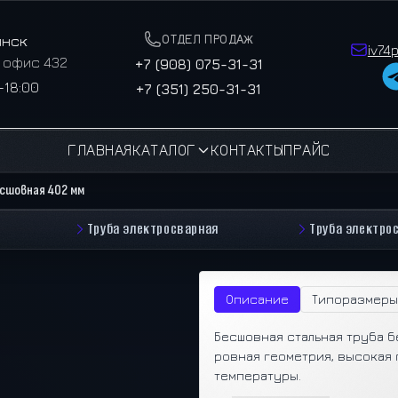
ОТДЕЛ ПРОДАЖ
инск
iv74
, офис 432
+7 (908) 075-31-31
–18:00
+7 (351) 250-31-31
ГЛАВНАЯ
КАТАЛОГ
КОНТАКТЫ
ПРАЙС
есшовная 402 мм
Труба электросварная
Труба электро
Описание
Типоразмеры
Бесшовная стальная труба б
ровная геометрия, высокая 
температуры.