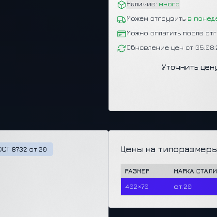
Наличие:
много
Можем отгрузить
в понед
Можно оплатить после от
Обновление цен от 05.08
Уточнить цен
Цены на типоразмеры
СТ 8732 ст.20
РАЗМЕР
МАРКА СТАЛИ
402×70
ст.20