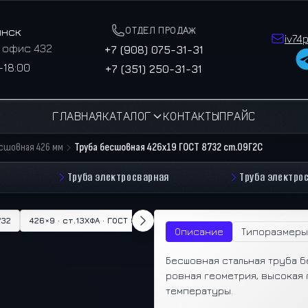
ОТДЕЛ ПРОДАЖ
инск
iv74
, офис 432
+7 (908) 075-31-31
–18:00
+7 (351) 250-31-31
ГЛАВНАЯ
КАТАЛОГ
КОНТАКТЫ
ПРАЙС
есшовная 426 мм
Труба бесшовная 426х19 ГОСТ 8732 ст.09Г2С
Труба электросварная
Труба электро
732
426×9 · ст.13ХФА · ГОСТ 8732
426×10 · ст.20 · ГОСТ 8732
42
Описание
Типоразмеры
Бесшовная стальная труба б
ровная геометрия, высокая 
температуры.