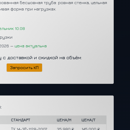
ованная бесшовная труба: ровная стенка, цельная
ивая форма при нагрузках.
ельник 10.08
грузки
.2026 —
цена актуальна
у с доставкой и скидкой на объём:
Запросить КП
:
СТАНДАРТ
ЦЕНА/М
ЦЕНА/Т
ТУ 14-3Р-1128-2007
35,980 ₽
145,000 ₽