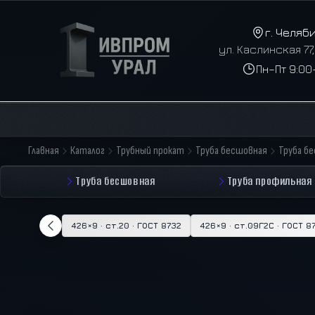
г. Челяб
ул. Каслинская 77
Пн–Пт 9:00
Главная
Каталог
Трубный прокат
Труба бесшовная
Труба б
Труба бесшовная
Труба профильная
426×9 · ст.20 · ГОСТ 8732
426×9 · ст.09Г2С · ГОСТ 8