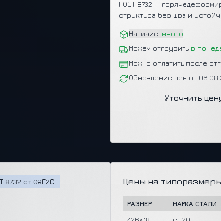
ГОСТ 8732 — горячедеформир
структура без шва и устойч
Наличие:
много
Можем отгрузить
в понед
Можно оплатить после от
Обновление цен от 06.08
Уточнить цен
Цены на типоразмеры
Т 8732 ст.09Г2С
РАЗМЕР
МАРКА СТАЛИ
426×18
ст.20