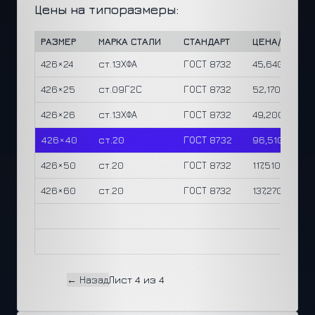
Цены на типоразмеры:
РАЗМЕР
МАРКА СТАЛИ
СТАНДАРТ
ЦЕНА/М
ЦЕ
426×24
ст.13ХФА
ГОСТ 8732
45,640 ₽
14
426×25
ст.09Г2С
ГОСТ 8732
52,170 ₽
15
426×26
ст.13ХФА
ГОСТ 8732
49,200 ₽
14
426×40
ст.20
ГОСТ 8732
96,510 ₽
18
426×50
ст.20
ГОСТ 8732
117,510 ₽
18
426×60
ст.20
ГОСТ 8732
137,270 ₽
18
← Назад
Лист 4 из 4