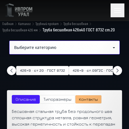
Главная
Каталог
Трубный прокат
Труба бесшовная
Труба бесшовная 426x40 ГОСТ 8732 ст.20
Труба бесшовная 426 мм
426×9 · ст.20 · ГОСТ 8732
426×9 · ст.09Г2С · ГОСТ 8732
Описание
Типоразмеры
Контакты
Бесшовная стальная труба без продольного шва:
сплошная структура металла, ровная геометрия,
высокая герметичность и стойкость к перепадам