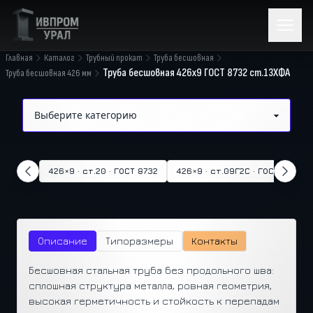
Главная
Каталог
Трубный прокат
Труба бесшовная
Труба бесшовная 426х9 ГОСТ 8732 ст.13ХФА
Труба бесшовная 426 мм
426×9 · ст.20 · ГОСТ 8732
426×9 · ст.09Г2С · ГОСТ 8732
Описание
Типоразмеры
Контакты
Бесшовная стальная труба без продольного шва:
сплошная структура металла, ровная геометрия,
высокая герметичность и стойкость к перепадам