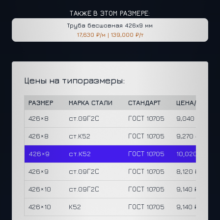
ТАКЖЕ В ЭТОМ РАЗМЕРЕ:
Труба бесшовная
426x9 мм
17,630 ₽/м
|
139,000 ₽/т
Цены на типоразмеры:
РАЗМЕР
МАРКА СТАЛИ
СТАНДАРТ
ЦЕНА/М
ЦЕ
426×8
ст.09Г2С
ГОСТ 10705
9,040 ₽
80
426×8
ст.К52
ГОСТ 10705
9,270 ₽
82
426×9
ст.К52
ГОСТ 10705
10,020 ₽
79
426×9
ст.09Г2С
ГОСТ 10705
8,120 ₽
64
426×10
ст.09Г2С
ГОСТ 10705
9,140 ₽
65
426×10
К52
ГОСТ 10705
9,140 ₽
65