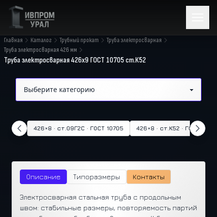
Главная
Каталог
Трубный прокат
Труба электросварная
Труба электросварная 426 мм
Труба электросварная 426х9 ГОСТ 10705 ст.К52
426×8 · ст.09Г2С · ГОСТ 10705
426×8 · ст.К52 · ГОСТ 1070
Описание
Типоразмеры
Контакты
Электросварная стальная труба с продольным
швом: стабильные размеры, повторяемость партий