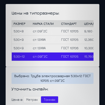
Цены на типоразмеры:
РАЗМЕР
МАРКА СТАЛИ
СТАНДАРТ
ЦЕНА/М
ЦЕ
530×8
ст.09Г2С
ГОСТ 10705
9,180 ₽
65
530×9
ст.13ХФА
ГОСТ 10705
12,360 ₽
78
530×9
ст.13ХФА
ГОСТ 10706
10,300 ₽
65
530×12
ст.09Г2С
ГОСТ 10705
15,760 ₽
75
Выбрано: Труба электросварная 530х12 ГОСТ
10705 ст.09Г2С
Уточнить онлайн:
Цена в:
Метрах
Тоннах