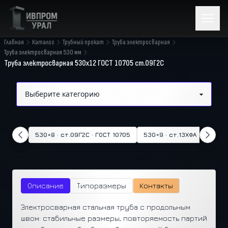
Главная
Каталог
Трубный прокат
Труба электросварная
Труба электросварная 530 мм
Труба электросварная 530х12 ГОСТ 10705 ст.09Г2С
530×8 · ст.09Г2С · ГОСТ 10705
530×9 · ст.13ХФА · ГОСТ 10
Описание
Типоразмеры
Контакты
Электросварная стальная труба с продольным
швом: стабильные размеры, повторяемость партий