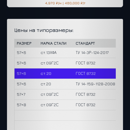
4,970 ₽/м
|
480,000 ₽/т
Цены на типоразмеры:
РАЗМЕР
МАРКА СТАЛИ
СТАНДАРТ
ЦЕНА
57×6
ст.13ХФА
ТУ 14-3Р-124-2017
2,330
57×6
ст.09Г2С
ГОСТ 8732
1,560
57×6
ст.20
ГОСТ 8732
1,420
57×6
ст.20
ТУ 14-159-1128-2008
1,300
57×7
ст.09Г2С
ГОСТ 8732
1,780
57×8
ст.09Г2С
ГОСТ 8732
1,990