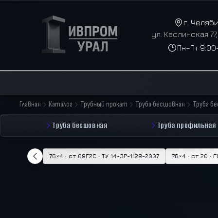
г. Челяб
ул. Каслинская 77
Пн–Пт 9:00
Главная
Каталог
Трубный прокат
Труба бесшовная
Труба б
Труба бесшовная
Труба профильная
76×4 · ст.09Г2С · ТУ 14-3Р-1128-2007
76×4 · ст.20 · 