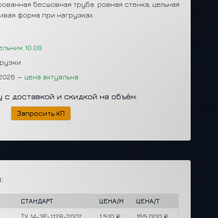
ованная бесшовная труба: ровная стенка, цельная
ивая форма при нагрузках.
ельник 10.08
грузки
.2026 —
цена актуальна
у с доставкой и скидкой на объём:
Запросить КП
:
СТАНДАРТ
ЦЕНА/М
ЦЕНА/Т
ТУ 14-3Р-1128-2007
1,510 ₽
155,000 ₽