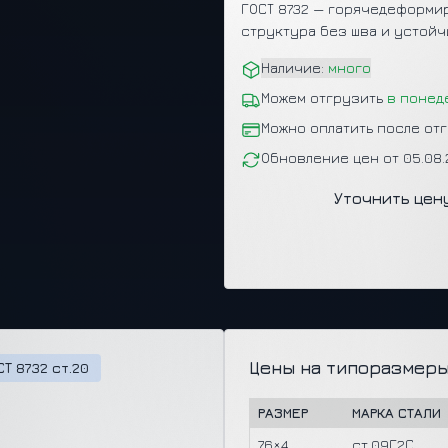
ГОСТ 8732 — горячедеформир
структура без шва и устойч
Наличие:
много
Можем отгрузить
в понед
Можно оплатить после от
Обновление цен от 05.08
Уточнить цен
Цены на типоразмеры
Т 8732 ст.20
РАЗМЕР
МАРКА СТАЛИ
76×4
ст.09Г2С