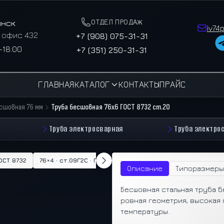
ОТДЕЛ ПРОДАЖ
инск
iv74
, офис 432
+7 (908) 075-31-31
–18:00
+7 (351) 250-31-31
ГЛАВНАЯ
КАТАЛОГ
КОНТАКТЫ
ПРАЙС
есшовная 76 мм
Труба бесшовная 76х6 ГОСТ 8732 ст.20
Труба электросварная
Труба электро
ГОСТ 8732
76×4 · ст.09Г2С · ГОСТ 8732
76×4.5 · ст.09Г2С · ГОСТ 87
Описание
Типоразмеры
Бесшовная стальная труба б
ровная геометрия, высокая 
температуры.