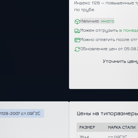
Индекс 1128 — повышенные т
по трубе.
Наличие:
много
Можем отгрузить
в понед
Можно оплатить после от
Обновление цен от 05.08
Уточнить цен
Цены на типоразмеры
1128-2007 ст.09Г2С
РАЗМЕР
МАРКА СТАЛИ
76×4
ст.09Г2С