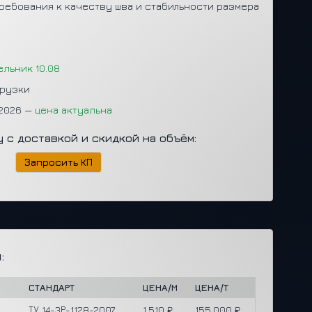
ребования к качеству шва и стабильности размера
ельник 10.08
грузки
.2026 —
цена актуальна
у с доставкой и скидкой на объём:
Запросить КП
:
СТАНДАРТ
ЦЕНА/М
ЦЕНА/Т
ТУ 14-3Р-1128-2007
1,510 ₽
155,000 ₽