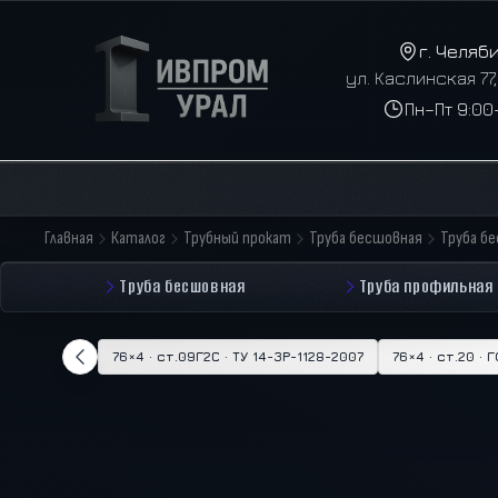
г. Челяб
ул. Каслинская 77
Пн–Пт 9:00
Главная
Каталог
Трубный прокат
Труба бесшовная
Труба б
Труба бесшовная
Труба профильная
76×4 · ст.09Г2С · ТУ 14-3Р-1128-2007
76×4 · ст.20 · 