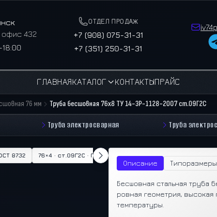
ОТДЕЛ ПРОДАЖ
инск
iv74
, офис 432
+7 (908) 075-31-31
–18:00
+7 (351) 250-31-31
ГЛАВНАЯ
КАТАЛОГ
КОНТАКТЫ
ПРАЙС
есшовная 76 мм
Труба бесшовная 76х8 ТУ 14-3Р-1128-2007 ст.09Г2С
Труба электросварная
Труба электро
ГОСТ 8732
76×4 · ст.09Г2С · ГОСТ 8732
76×4.5 · ст.09Г2С · ГОСТ 87
Описание
Типоразмеры
Бесшовная стальная труба б
ровная геометрия, высокая 
температуры.