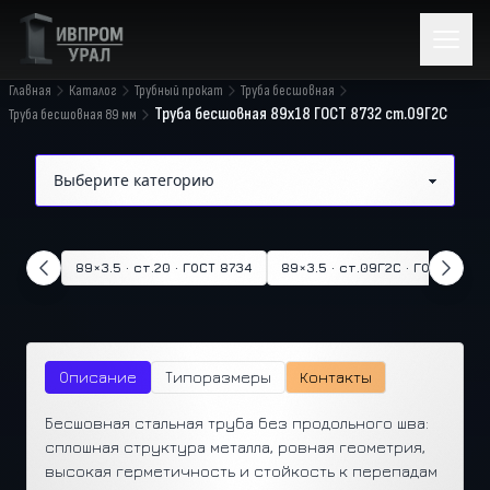
Главная
Каталог
Трубный прокат
Труба бесшовная
Труба бесшовная 89х18 ГОСТ 8732 ст.09Г2С
Труба бесшовная 89 мм
89×3.5 · ст.20 · ГОСТ 8734
89×3.5 · ст.09Г2С · ГОСТ 8732
Описание
Типоразмеры
Контакты
Бесшовная стальная труба без продольного шва:
сплошная структура металла, ровная геометрия,
высокая герметичность и стойкость к перепадам