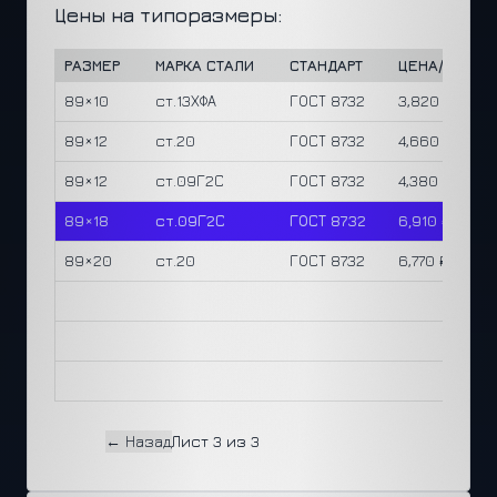
Цены на типоразмеры:
РАЗМЕР
МАРКА СТАЛИ
СТАНДАРТ
ЦЕНА/М
ЦЕ
89×10
ст.13ХФА
ГОСТ 8732
3,820 ₽
143
89×12
ст.20
ГОСТ 8732
4,660 ₽
149
89×12
ст.09Г2С
ГОСТ 8732
4,380 ₽
140
89×18
ст.09Г2С
ГОСТ 8732
6,910 ₽
160
89×20
ст.20
ГОСТ 8732
6,770 ₽
145
← Назад
Лист 3 из 3